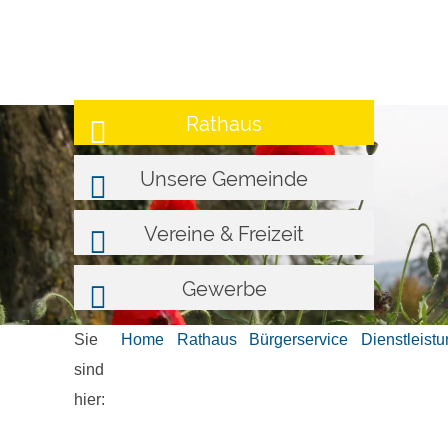
Rathaus
Unsere Gemeinde
Vereine & Freizeit
Gewerbe
Sie
Home
Rathaus
Bürgerservice
Dienstleist
sind
hier: