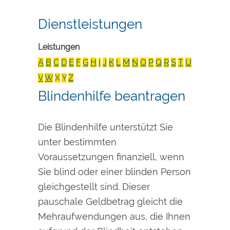
Dienstleistungen
Leistungen
A
B
C
D
E
F
G
H
I
J
K
L
M
N
O
P
Q
R
S
T
U
V
W
X
Y
Z
Blindenhilfe beantragen
Die Blindenhilfe unterstützt Sie
unter bestimmten
Voraussetzungen finanziell, wenn
Sie blind oder einer blinden Person
gleichgestellt sind. Dieser
pauschale Geldbetrag gleicht die
Mehraufwendungen aus, die Ihnen