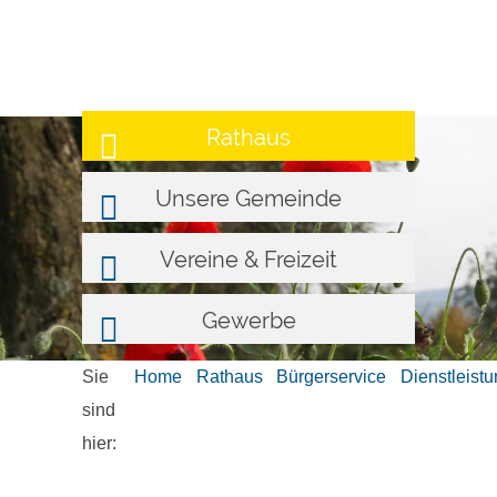
Rathaus
Unsere Gemeinde
Vereine & Freizeit
Gewerbe
Sie
Home
Rathaus
Bürgerservice
Dienstleist
sind
hier: