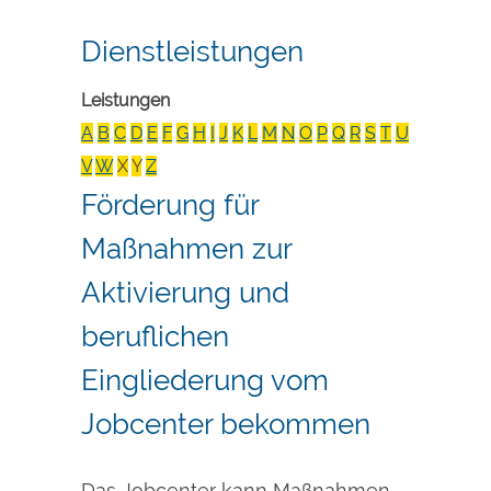
Dienstleistungen
Leistungen
A
B
C
D
E
F
G
H
I
J
K
L
M
N
O
P
Q
R
S
T
U
V
W
X
Y
Z
Förderung für
Maßnahmen zur
Aktivierung und
beruflichen
Eingliederung vom
Jobcenter bekommen
Das Jobcenter kann Maßnahmen