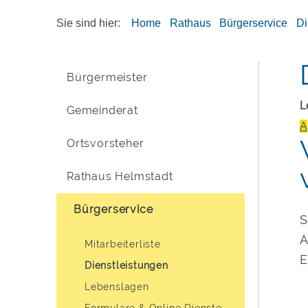
Sie sind hier:
Home
Rathaus
Bürgerservice
Di
Bürgermeister
L
Gemeinderat
A
Ortsvorsteher
Rathaus Helmstadt
Bürgerservice
S
A
Mitarbeiterliste
E
Dienstleistungen
Lebenslagen
Formulare & Online Dienste