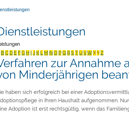
enstleistungen
Dienstleistungen
eistungen
B
C
D
E
F
G
H
I
J
K
L
M
N
O
P
Q
R
S
T
U
V
W
X
Y
Z
Verfahren zur Annahme a
von Minderjährigen bean
ie haben sich erfolgreich bei einer Adoptionsvermitt
doptionspflege in Ihren Haushalt aufgenommen. Nun
ine Adoption ist erst rechtsgültig, wenn das Familien