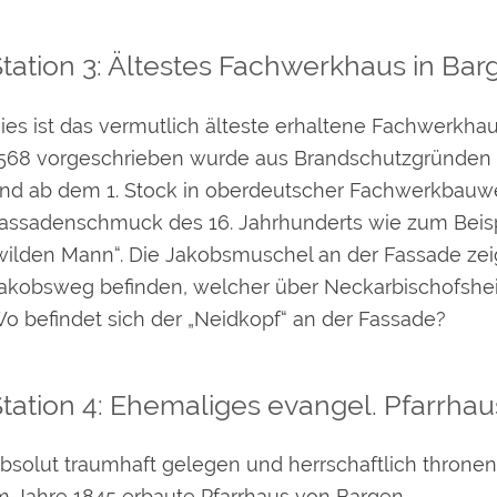
tation 3: Ältestes Fachwerkhaus in Bar
ies ist das vermutlich älteste erhaltene Fachwerkha
568 vorgeschrieben wurde aus Brandschutzgründen 
nd ab dem 1. Stock in oberdeutscher Fachwerkbauwei
assadenschmuck des 16. Jahrhunderts wie zum Beisp
wilden Mann“. Die Jakobsmuschel an der Fassade zeig
akobsweg befinden, welcher über Neckarbischofshei
o befindet sich der „Neidkopf“ an der Fassade?
tation 4: Ehemaliges evangel. Pfarrhau
bsolut traumhaft gelegen und herrschaftlich throne
m Jahre 1845 erbaute Pfarrhaus von Bargen.