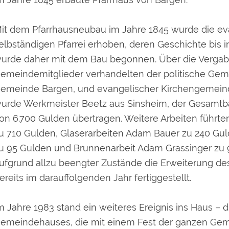
it dem Pfarrhausneubau im Jahre 1845 wurde die eva
elbständigen Pfarrei erhoben, deren Geschichte bis i
urde daher mit dem Bau begonnen. Über die Vergabe
emeindemitglieder verhandelten der politische Gem
emeinde Bargen, und evangelischer Kirchengemeind
urde Werkmeister Beetz aus Sinsheim, der Gesamtb
on 6.700 Gulden übertragen. Weitere Arbeiten führte
u 710 Gulden, Glaserarbeiten Adam Bauer zu 240 Guld
u 95 Gulden und Brunnenarbeit Adam Grassinger zu 9
ufgrund allzu beengter Zustände die Erweiterung de
ereits im darauffolgenden Jahr fertiggestellt.
m Jahre 1983 stand ein weiteres Ereignis ins Haus –
emeindehauses, die mit einem Fest der ganzen Gem