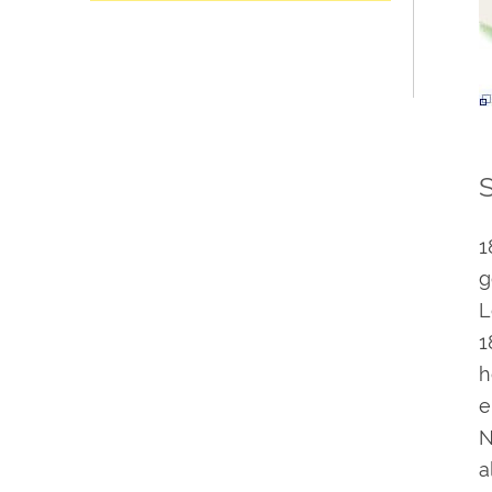
1
g
L
1
h
e
N
a