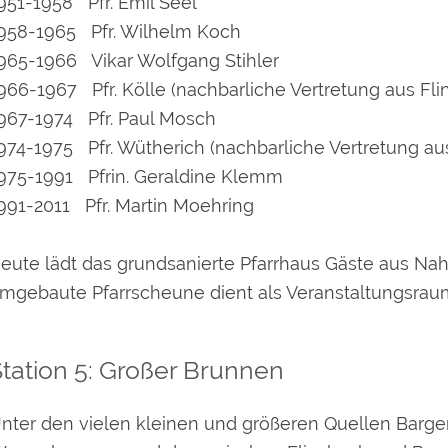
951-1958 Pfr. Emil Seel
958-1965 Pfr. Wilhelm Koch
965-1966 Vikar Wolfgang Stihler
966-1967 Pfr. Kölle (nachbarliche Vertretung aus Fli
967-1974 Pfr. Paul Mosch
974-1975 Pfr. Wütherich (nachbarliche Vertretung au
975-1991 Pfrin. Geraldine Klemm
991-2011 Pfr. Martin Moehring
eute lädt das grundsanierte Pfarrhaus Gäste aus Nah
mgebaute Pfarrscheune dient als Veranstaltungsrau
tation 5: Großer Brunnen
nter den vielen kleinen und größeren Quellen Barge