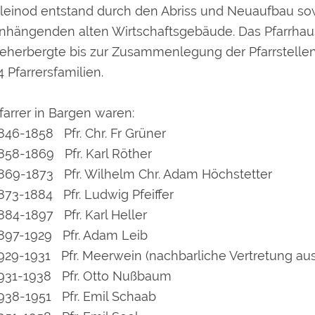
leinod entstand durch den Abriss und Neuaufbau s
nhängenden alten Wirtschaftsgebäude. Das Pfarrh
eherbergte bis zur Zusammenlegung der Pfarrstelle
4 Pfarrersfamilien.
farrer in Bargen waren:
846-1858 Pfr. Chr. Fr Grüner
858-1869 Pfr. Karl Röther
869-1873 Pfr. Wilhelm Chr. Adam Höchstetter
873-1884 Pfr. Ludwig Pfeiffer
884-1897 Pfr. Karl Heller
897-1929 Pfr. Adam Leib
929-1931 Pfr. Meerwein (nachbarliche Vertretung au
931-1938 Pfr. Otto Nußbaum
938-1951 Pfr. Emil Schaab