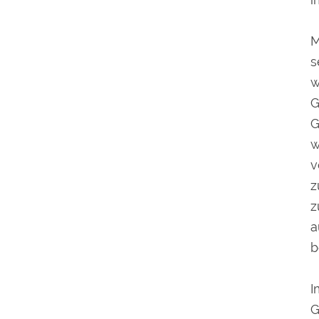
M
s
w
G
G
w
v
z
z
a
b
I
G