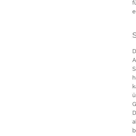
f
e
S
D
A
S
h
k
ü
G
D
a
b