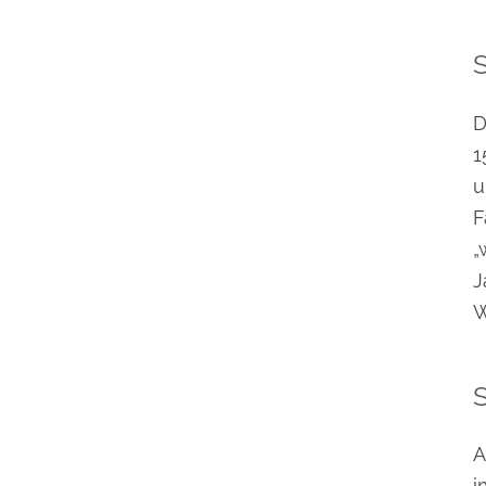
S
D
1
u
F
„
J
W
S
A
i