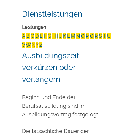
Dienstleistungen
Leistungen
A
B
C
D
E
F
G
H
I
J
K
L
M
N
O
P
Q
R
S
T
U
V
W
X
Y
Z
Ausbildungszeit
verkürzen oder
verlängern
Beginn und Ende der
Berufsausbildung sind im
Ausbildungsvertrag festgelegt.
Die tatsächliche Dauer der