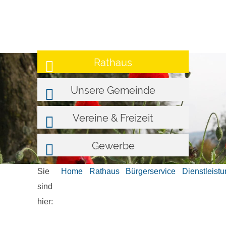
Rathaus
Unsere Gemeinde
Vereine & Freizeit
Gewerbe
Sie
Home
Rathaus
Bürgerservice
Dienstleist
sind
hier: