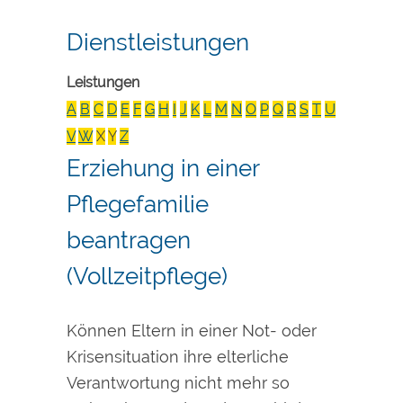
Dienstleistungen
Leistungen
A
B
C
D
E
F
G
H
I
J
K
L
M
N
O
P
Q
R
S
T
U
V
W
X
Y
Z
Erziehung in einer
Pflegefamilie
beantragen
(Vollzeitpflege)
Können Eltern in einer Not- oder
Krisensituation ihre elterliche
Verantwortung nicht mehr so