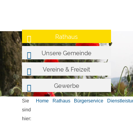
Rathaus
Unsere Gemeinde
Vereine & Freizeit
Gewerbe
Sie
Home
Rathaus
Bürgerservice
Dienstleist
sind
hier: