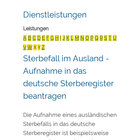
Dienstleistungen
Leistungen
A
B
C
D
E
F
G
H
I
J
K
L
M
N
O
P
Q
R
S
T
U
V
W
X
Y
Z
Sterbefall im Ausland -
Aufnahme in das
deutsche Sterberegister
beantragen
Die Aufnahme eines ausländischen
Sterbefalls in das deutsche
Sterberegister ist beispielsweise