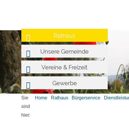
Rathaus
Unsere Gemeinde
Vereine & Freizeit
Gewerbe
Sie
Home
Rathaus
Bürgerservice
Dienstleist
sind
hier: