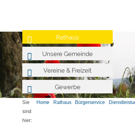
Rathaus
Unsere Gemeinde
Vereine & Freizeit
Gewerbe
Sie
Home
Rathaus
Bürgerservice
Dienstleist
sind
hier: