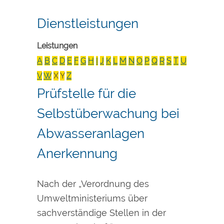
Dienstleistungen
Leistungen
A
B
C
D
E
F
G
H
I
J
K
L
M
N
O
P
Q
R
S
T
U
V
W
X
Y
Z
Prüfstelle für die
Selbstüberwachung bei
Abwasseranlagen
Anerkennung
Nach der „Verordnung des
Umweltministeriums über
sachverständige Stellen in der