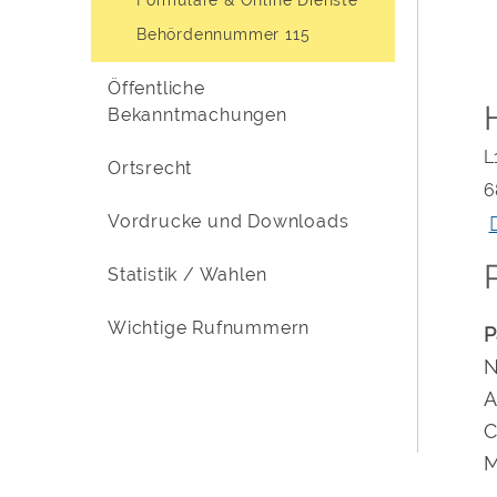
Behördennummer 115
Öffentliche
Bekanntmachungen
L
Ortsrecht
6
Vordrucke und Downloads
Statistik / Wahlen
Wichtige Rufnummern
P
N
A
C
M