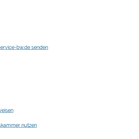
service-bw.de senden
weisen
elskammer nutzen