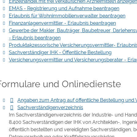
Einzelhandel mit frei verkäuflichen Arzneimitteln anzeige
EMAS - Registrierung und Aufnahme beantragen
Erlaubnis für Wohnimmobilienverwalter beantragen
Finanzanlagenvermittler - Erlaubnis beantragen
Gewerbe der Makler, Bauträger, Baubetreuer, Darlehensv
- Erlaubnis beantragen
Produktakzessorische Versicherungsvermittler- Erlaubni
Sachverständiger IHK - Öffentliche Bestellung
Versicherungsvermittler und Versicherungsberater - Erlau
Formulare und Onlinedienste
Angaben zum Antrag auf öffentliche Bestellung und 
Sachverständigenverzeichnis
Im Sachverständigenverzeichnis der Industrie- und Han
8.400 Sachverständigen der IHK von Architekten-, Inge
öffentlich bestellten und vereidigten Sachverständigen, 
Datenverarbeitung oder Kraftfahrzeugschäden.