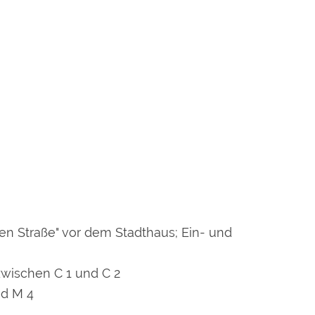
ten Straße" vor dem Stadthaus; Ein- und
 zwischen C 1 und C 2
nd M 4