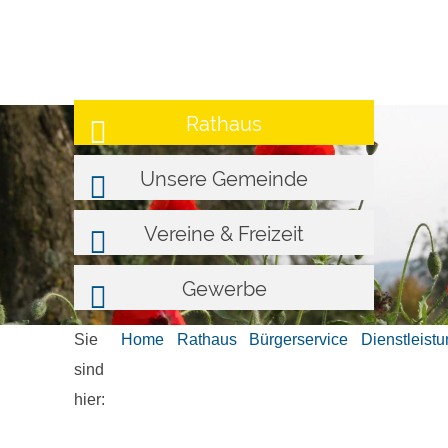
Rathaus
Unsere Gemeinde
Vereine & Freizeit
Gewerbe
Sie
Home
Rathaus
Bürgerservice
Dienstleist
sind
hier: