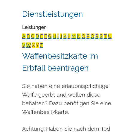
Dienstleistungen
Leistungen
A
B
C
D
E
F
G
H
I
J
K
L
M
N
O
P
Q
R
S
T
U
V
W
X
Y
Z
Waffenbesitzkarte im
Erbfall beantragen
Sie haben eine erlaubnispflichtige
Waffe geerbt und wollen diese
behalten? Dazu benötigen Sie eine
Waffenbesitzkarte.
Achtung: Haben Sie nach dem Tod