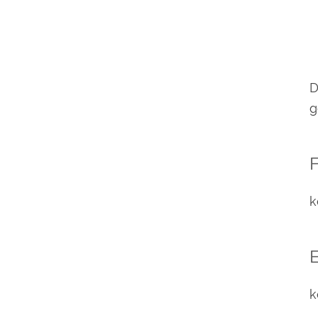
D
g
F
k
E
k