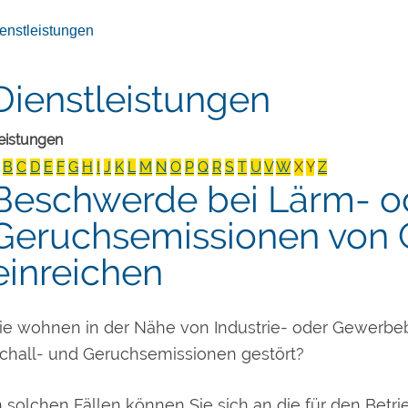
enstleistungen
Dienstleistungen
eistungen
B
C
D
E
F
G
H
I
J
K
L
M
N
O
P
Q
R
S
T
U
V
W
X
Y
Z
Beschwerde bei Lärm- o
Geruchsemissionen von
einreichen
ie wohnen in der Nähe von Industrie- oder Gewerbeb
chall- und Geruchsemissionen gestört?
n solchen Fällen können Sie sich an die für den Be