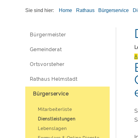
Sie sind hier:
Home
Rathaus
Bürgerservice
Di
Bürgermeister
L
Gemeinderat
A
Ortsvorsteher
Rathaus Helmstadt
Bürgerservice
Mitarbeiterliste
S
Dienstleistungen
S
Lebenslagen
I
Formulare & Online Dienste