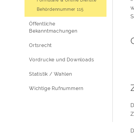
w
Behördennummer 115
S
Öffentliche
Bekanntmachungen
Ortsrecht
Vordrucke und Downloads
Statistik / Wahlen
Wichtige Rufnummern
D
Z
D