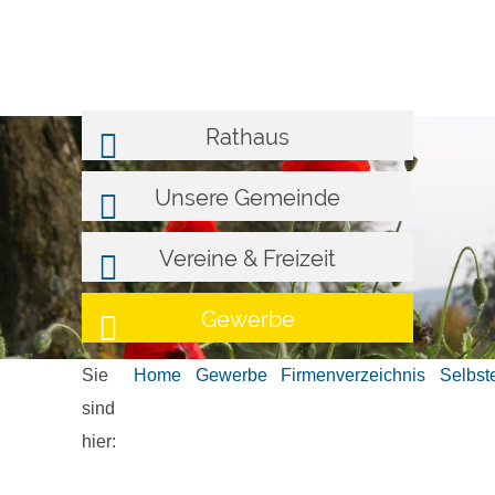
Rathaus
Unsere Gemeinde
Vereine & Freizeit
Gewerbe
Sie
Home
Gewerbe
Firmenverzeichnis
Selbst
sind
hier: