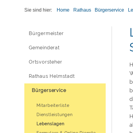
Sie sind hier:
Home
Rathaus
Bürgerservice
L
Bürgermeister
Gemeinderat
Ortsvorsteher
H
W
Rathaus Helmstadt
b
b
Bürgerservice
d
Mitarbeiterliste
T
Dienstleistungen
H
Lebenslagen
a
Formulare & Online Dienste