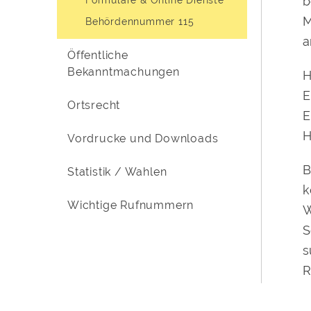
b
M
Behördennummer 115
a
Öffentliche
Bekanntmachungen
H
E
Ortsrecht
E
H
Vordrucke und Downloads
B
Statistik / Wahlen
k
Wichtige Rufnummern
W
S
s
R