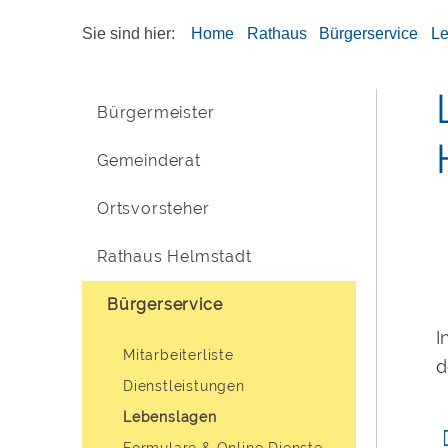
Sie sind hier:
Home
Rathaus
Bürgerservice
L
Bürgermeister
Gemeinderat
Ortsvorsteher
Rathaus Helmstadt
Bürgerservice
I
Mitarbeiterliste
d
Dienstleistungen
Lebenslagen
Formulare & Online Dienste