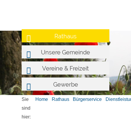
Rathaus
Unsere Gemeinde
Vereine & Freizeit
Gewerbe
Sie
Home
Rathaus
Bürgerservice
Dienstleist
sind
hier: