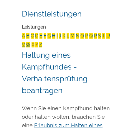
Dienstleistungen
Leistungen
A
B
C
D
E
F
G
H
I
J
K
L
M
N
O
P
Q
R
S
T
U
V
W
X
Y
Z
Haltung eines
Kampfhundes -
Verhaltensprüfung
beantragen
Wenn Sie einen Kampfhund halten
oder halten wollen, brauchen Sie
eine
Erlaubnis zum Halten eines