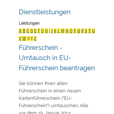
Dienstleistungen
Leistungen
A
B
C
D
E
F
G
H
I
J
K
L
M
N
O
P
Q
R
S
T
U
V
W
X
Y
Z
Führerschein -
Umtausch in EU-
Führerschein beantragen
Sie können Ihren alten
Führerschein in einen neuen
Kartenführerschein ("EU-
Führerschein") umtauschen. Alle
vor dem 19. Januar 2013