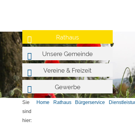
Rathaus
Unsere Gemeinde
Vereine & Freizeit
Gewerbe
Sie
Home
Rathaus
Bürgerservice
Dienstleist
sind
hier: