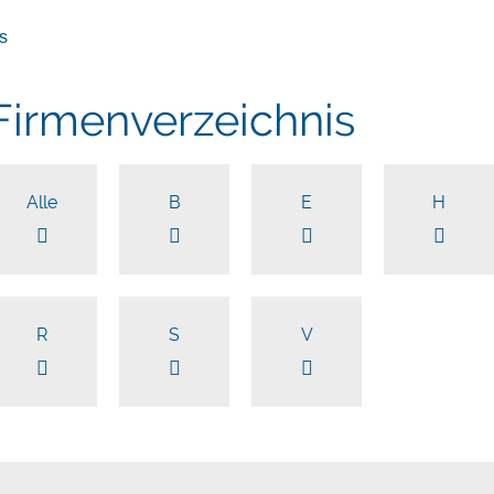
s
Firmenverzeichnis
Alle
B
E
H
R
S
V