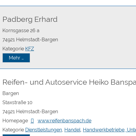
Padberg Erhard
Kornsgasse 26 a
74921
Helmstadt-Bargen
Kategorie
KFZ
Mehr …
Reifen- und Autoservice Heiko Banspa
Bargen
Staxstraße 10
74921
Helmstadt-Bargen
Homepage
www.reifenbanspach.de
Kategorie
Dienstleistungen
,
Handel
,
Handwerkbetriebe, Un