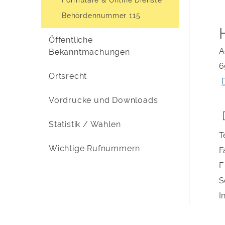
Behördennummer 115
Öffentliche
A
Bekanntmachungen
6
Ortsrecht
Vordrucke und Downloads
Statistik / Wahlen
T
Wichtige Rufnummern
F
E
S
I