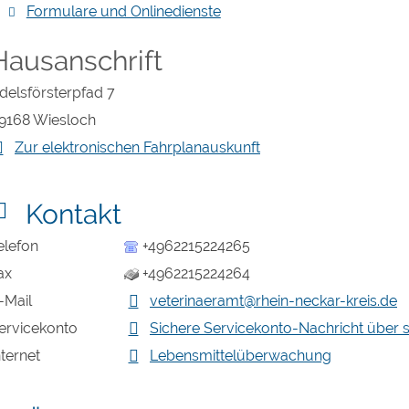
Formulare und Onlinedienste
Hausanschrift
delsförsterpfad 7
9168
Wiesloch
Zur elektronischen Fahrplanauskunft
Kontakt
elefon
+4962215224265
ax
+4962215224264
-Mail
veterinaeramt@rhein-neckar-kreis.de
ervicekonto
Sichere Servicekonto-Nachricht über 
nternet
Lebensmittelüberwachung