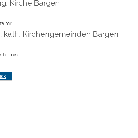
g. Kirche Bargen
talter
u. kath. Kirchengemeinden Bargen
e Termine
ück