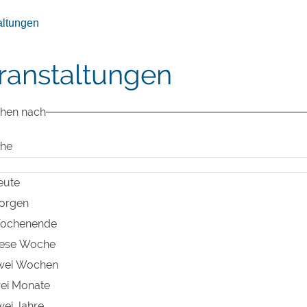
altungen
ranstaltungen
hen nach
he
eute
orgen
ochenende
iese Woche
wei Wochen
rei Monate
ei Jahre